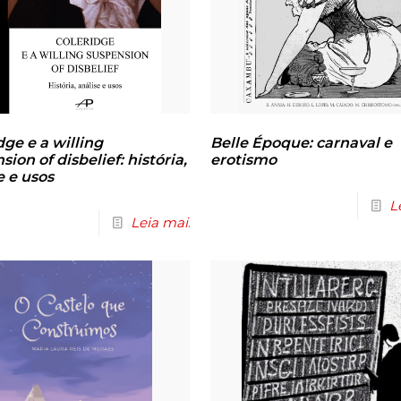
dge e a willing
Belle Époque: carnaval e
sion of disbelief: história,
erotismo
e e usos
L
Leia mais