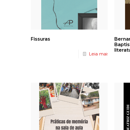
Fissuras
Berna
Baptis
litera
Leia mais