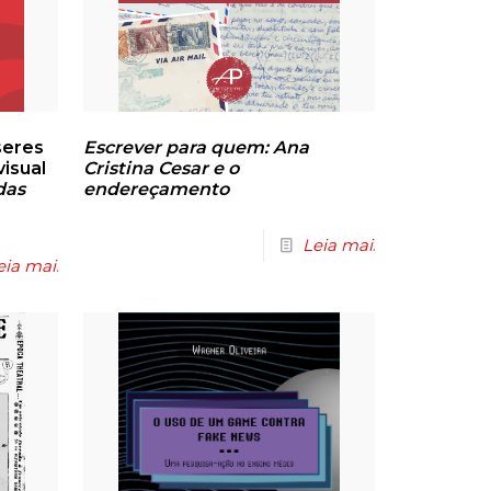
seres
Escrever para quem: Ana
isual
Cristina Cesar e o
das
endereçamento
Leia mais
eia mais