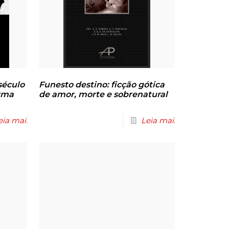
 século
Funesto destino: ficção gótica
orma
de amor, morte e sobrenatural
eia mais
Leia mais