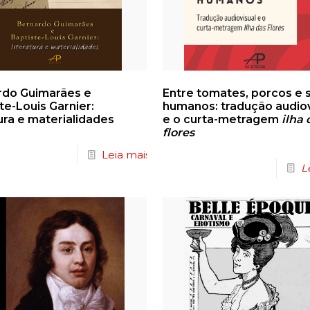
rdo Guimarães e
Entre tomates, porcos e 
te-Louis Garnier:
humanos: tradução audiov
tura e materialidades
e o curta-metragem
ilha 
flores
Leia mais
L