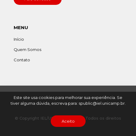
MENU
Início
Quem Somos
Contato
Este site usa cookies para melhorar sua experiência. Se
tiver alguma dúvida, escreva para: spublic@iel.unicamp.br.
© Copyright IEL/UNICAMP - 2022. Todos os direitos
Aceito
reservados.