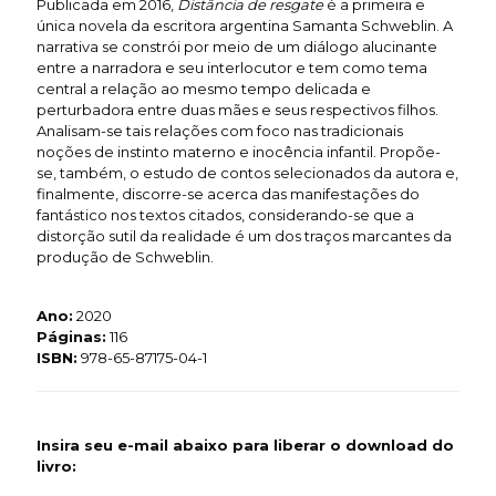
Publicada em 2016,
Distância de resgate
é a primeira e
única novela da escritora argentina Samanta Schweblin. A
narrativa se constrói por meio de um diálogo alucinante
entre a narradora e seu interlocutor e tem como tema
central a relação ao mesmo tempo delicada e
perturbadora entre duas mães e seus respectivos filhos.
Analisam-se tais relações com foco nas tradicionais
noções de instinto materno e inocência infantil. Propõe-
se, também, o estudo de contos selecionados da autora e,
finalmente, discorre-se acerca das manifestações do
fantástico nos textos citados, considerando-se que a
distorção sutil da realidade é um dos traços marcantes da
produção de Schweblin.
Ano:
2020
Páginas:
116
ISBN:
978-65-87175-04-1
Insira seu e-mail abaixo para liberar o download do
livro: