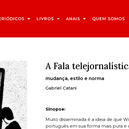
ERIÓDICOS
LIVROS
ANAIS
QUEM SOMOS
A Fala telejornalísti
mudança, estilo e norma
Gabriel Catani
Sinopse:
Muito disseminada é a ideia de que Wil
português em sua forma mais pura e co