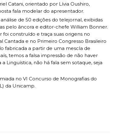
iel Catani, orientado por Lívia Oushiro,
suposta fala modelar do apresentador.
 análise de 50 edições do telejornal, exibidas
s pelo âncora e editor-chefe William Bonner.
foi construído e traça suas origens no
l Cantada e no Primeiro Congresso Brasileiro
ido fabricada a partir de uma mescla de
país, temos a falsa impressão de não haver
 Linguística, não há fala sem sotaque, seja
emiada no VI Concurso de Monografias do
EL) da Unicamp.