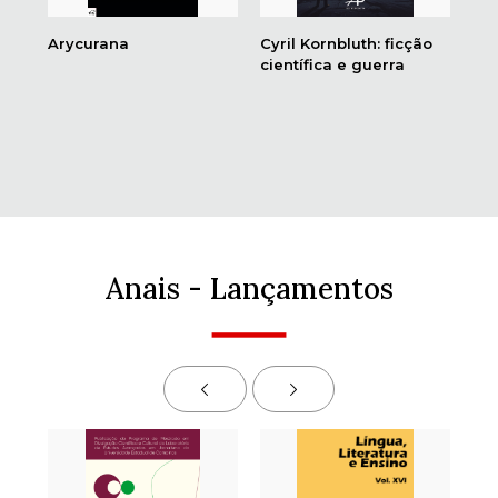
za
Arycurana
Cyril Kornbluth: ficção
O t
científica e guerra
tr
no 
Anais - Lançamentos