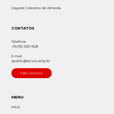
Dayane Celestino de Almeida
CONTATOS
Telefone:
+55 (19) 3521-1528
E-mail:
spublic@iel.unicamp.br
Fale conosco
MENU
Início