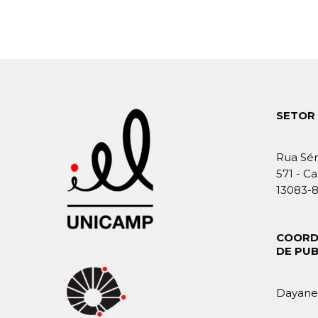
SETOR 
Rua Sér
571 - Ca
13083-
COORD
DE PU
Dayane 