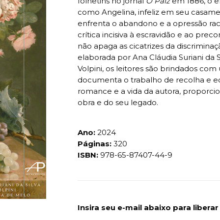
folhetins no jornal
O Paiz
em 1886, o en
como Angelina, infeliz em seu casame
enfrenta o abandono e a opressão raci
crítica incisiva à escravidão e ao prec
não apaga as cicatrizes da discriminaç
elaborada por Ana Cláudia Suriani da S
Volpini, os leitores são brindados com
documenta o trabalho de recolha e ed
romance e a vida da autora, propor
obra e do seu legado.
Ano:
2024
Páginas:
320
ISBN:
978-65-87407-44-9
Insira seu e-mail abaixo para libera