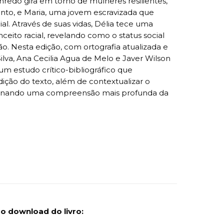
redo gira em torno de mulheres resilientes,
nto, e Maria, uma jovem escravizada que
al. Através de suas vidas, Délia tece uma
onceito racial, revelando como o status social
ão. Nesta edição, com ortografia atualizada e
ilva, Ana Cecilia Agua de Melo e Javer Wilson
 um estudo crítico-bibliográfico que
ição do texto, além de contextualizar o
cionando uma compreensão mais profunda da
r o download do livro: