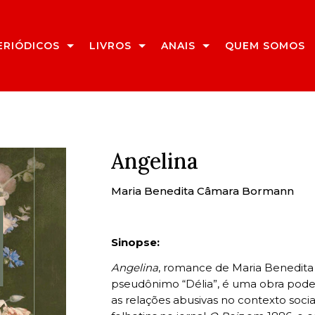
ERIÓDICOS
LIVROS
ANAIS
QUEM SOMOS
Angelina
Maria Benedita Câmara Bormann
Sinopse:
Angelina
, romance de Maria Benedit
pseudônimo “Délia”, é uma obra pode
as relações abusivas no contexto socia