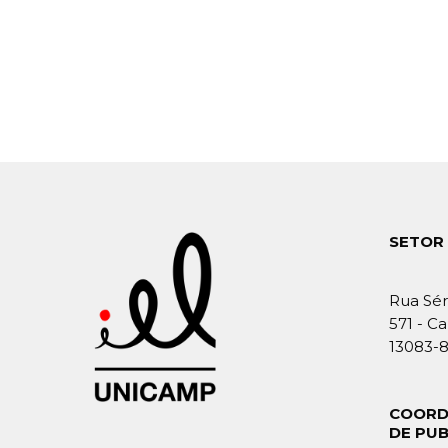
SETOR 
Rua Sér
571 - Ca
13083-
COORD
DE PU