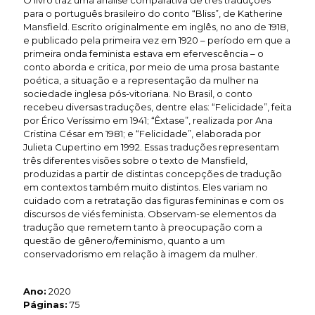
O livro traz uma análise comparativa de três traduções
para o português brasileiro do conto “Bliss”, de Katherine
Mansfield. Escrito originalmente em inglês, no ano de 1918,
e publicado pela primeira vez em 1920 – período em que a
primeira onda feminista estava em efervescência – o
conto aborda e critica, por meio de uma prosa bastante
poética, a situação e a representação da mulher na
sociedade inglesa pós-vitoriana. No Brasil, o conto
recebeu diversas traduções, dentre elas: “Felicidade”, feita
por Érico Veríssimo em 1941; “Êxtase”, realizada por Ana
Cristina César em 1981; e “Felicidade”, elaborada por
Julieta Cupertino em 1992. Essas traduções representam
três diferentes visões sobre o texto de Mansfield,
produzidas a partir de distintas concepções de tradução
em contextos também muito distintos. Eles variam no
cuidado com a retratação das figuras femininas e com os
discursos de viés feminista. Observam-se elementos da
tradução que remetem tanto à preocupação com a
questão de gênero/feminismo, quanto a um
conservadorismo em relação à imagem da mulher.
Ano:
2020
Páginas:
75