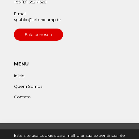
+55 (19) 3521-1528
E-mail:
spublic@iel.unicamp.br
Fale conosco
MENU
Início
Quem Somos
Contato
Este site usa cookies para melhorar sua experiência. Se