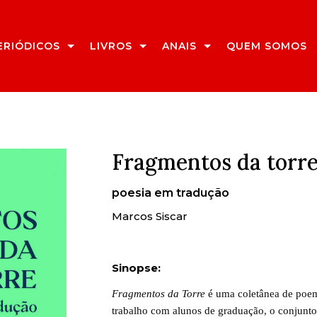
ERIÓDICOS
LIVROS
ANAIS
QUEM SOMOS
Fragmentos da torr
poesia em tradução
Marcos Siscar
Sinopse:
F
ragmentos da Torre
é uma coletânea de poema
trabalho com alunos de graduação, o conjunto