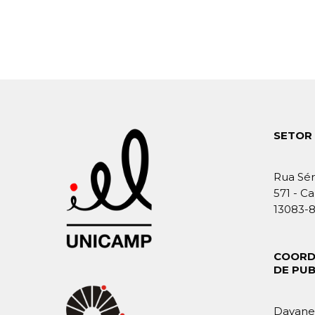
SETOR 
Rua Sér
571 - Ca
13083-
COORD
DE PU
Dayane 