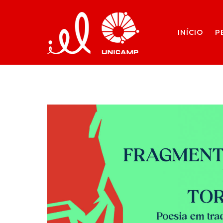
INÍCIO
P