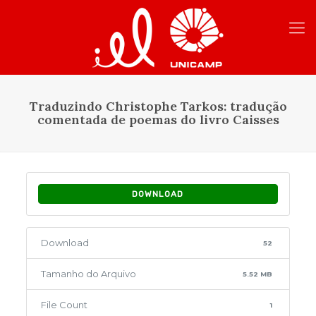
Traduzindo Christophe Tarkos: tradução
comentada de poemas do livro Caisses
DOWNLOAD
Download
52
Tamanho do Arquivo
5.52 MB
File Count
1