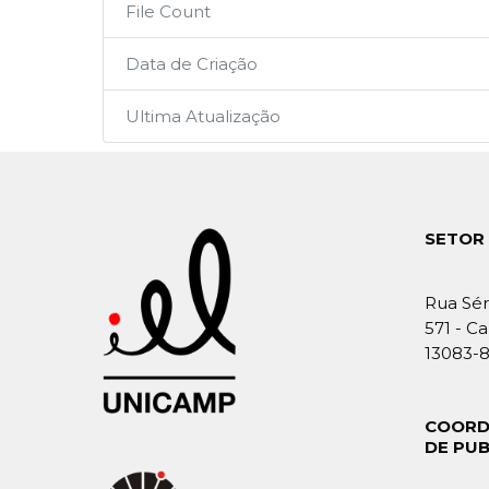
File Count
Data de Criação
Ultima Atualização
SETOR 
Rua Sér
571 - Ca
13083-
COORD
DE PU