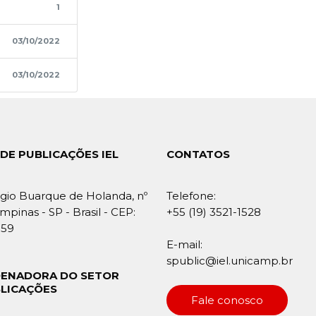
1
03/10/2022
03/10/2022
DE PUBLICAÇÕES IEL
CONTATOS
gio Buarque de Holanda, nº
Telefone:
mpinas - SP - Brasil - CEP:
+55 (19) 3521-1528
859
E-mail:
spublic@iel.unicamp.br
ENADORA DO SETOR
BLICAÇÕES
Fale conosco