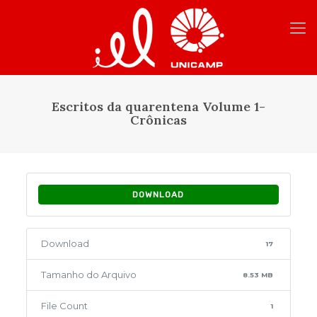
Escritos da quarentena Volume 1-
Crônicas
DOWNLOAD
Download
17
Tamanho do Arquivo
8.53 MB
File Count
1