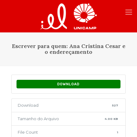
Escrever para quem: Ana Cristina Cesar e
o endereçamento
DOWNLOAD
Download
527
Tamanho do Arquivo
4.00 KB
File Count
1