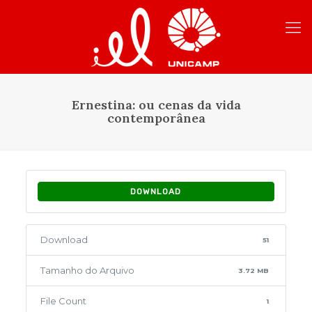
Ernestina: ou cenas da vida
contemporânea
DOWNLOAD
Download
51
Tamanho do Arquivo
3.72 MB
File Count
1