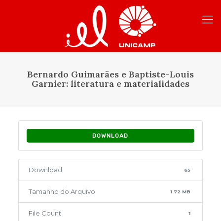
Bernardo Guimarães e Baptiste-Louis
Garnier: literatura e materialidades
DOWNLOAD
Download
65
Tamanho do Arquivo
1.72 MB
File Count
1